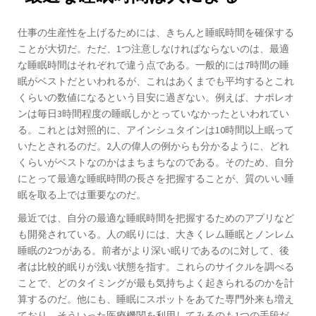
仕事の生産性を上げるためには、きちんと睡眠時間を確保する
ことが大切だ。ただ、1つ注意しなければならないのは、最適
な睡眠時間はそれぞれで違う点である。一般的には7時間の睡
眠がベストだといわれるが、これはあくまでも平均するとこれ
くらいの数値になるという目安に過ぎない。例えば、ナポレオ
ンは毎日3時間程度の睡眠しかとっていなかったといわれてい
る。これとは対照的に、アインシュタインは10時間以上眠って
いたとされるのだ。2人の偉人の例からも分かるように、どれ
くらいがベストなのかはまちまちなのである。そのため、自分
にとって最適な睡眠時間の長さを把握することが、質のいい睡
眠を取る上では重要なのだ。
最近では、自分の最適な睡眠時間を把握するためのアプリなど
も開発されている。人の眠りには、大きくレム睡眠とノンレム
睡眠の2つがある。前者がより深い眠りであるのに対して、後
者は比較的眠りが浅い状態を指す。これらのサイクルを調べる
ことで、どのタイミングが最も気持ちよく起きられるのかを計
算するのだ。他にも、睡眠にスポットをあてた専門外来も増え
ており、そういった医療機関を利用してみるのも1つの手段だ